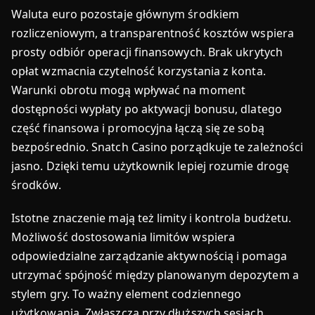
Waluta euro pozostaje głównym środkiem
rozliczeniowym, a transparentność kosztów wspiera
prosty odbiór operacji finansowych. Brak ukrytych
opłat wzmacnia czytelność korzystania z konta.
Warunki obrotu mogą wpływać na moment
dostępności wypłaty po aktywacji bonusu, dlatego
część finansowa i promocyjna łączą się ze sobą
bezpośrednio. Snatch Casino porządkuje te zależności
jasno. Dzięki temu użytkownik lepiej rozumie drogę
środków.
Istotne znaczenie mają też limity i kontrola budżetu.
Możliwość dostosowania limitów wspiera
odpowiedzialne zarządzanie aktywnością i pomaga
utrzymać spójność między planowanym depozytem a
stylem gry. To ważny element codziennego
użytkowania. Zwłaszcza przy dłuższych sesjach.