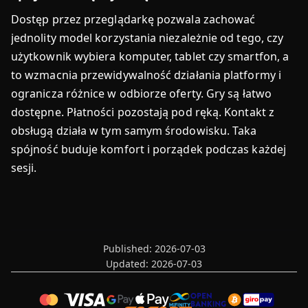
Dostęp przez przeglądarkę pozwala zachować
jednolity model korzystania niezależnie od tego, czy
użytkownik wybiera komputer, tablet czy smartfon, a
to wzmacnia przewidywalność działania platformy i
ogranicza różnice w odbiorze oferty. Gry są łatwo
dostępne. Płatności pozostają pod ręką. Kontakt z
obsługą działa w tym samym środowisku. Taka
spójność buduje komfort i porządek podczas każdej
sesji.
Published:
2026-07-03
Updated:
2026-07-03