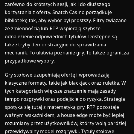
zarówno do krótszych sesji, jak i do dłuższego
korzystania z oferty. Snatch Casino porządkuje
bibliotekę tak, aby wybór był prostszy. Filtry związane
ze zmiennością lub RTP wspierają szybsze
odnalezienie odpowiednich tytułów. Dostępne są
także tryby demonstracyjne do sprawdzania
mechanik. To ułatwia poznanie gry. To także ogranicza
przypadkowe wybory.
Gry stołowe uzupełniają ofertę i wprowadzają
klasyczne formaty, takie jak blackjack oraz ruletka. W
tych kategoriach większe znaczenie mają zasady,
tempo rozgrywki oraz podejście do ryzyka. Strategia
spotyka się tutaj z matematyką gry. RTP pozostaje
ważnym wskaźnikiem, a house edge może być lepiej
rozumiany przez użytkowników, którzy wolą bardziej
przewidywalny model rozgrywki. Tytuły stołowe