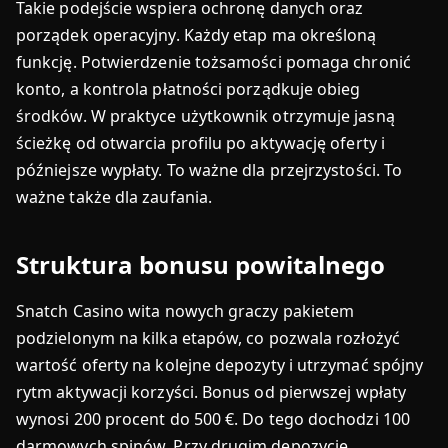
Takie podejście wspiera ochronę danych oraz
porządek operacyjny. Każdy etap ma określoną
funkcję. Potwierdzenie tożsamości pomaga chronić
konto, a kontrola płatności porządkuje obieg
środków. W praktyce użytkownik otrzymuje jasną
ścieżkę od otwarcia profilu po aktywację oferty i
późniejsze wypłaty. To ważne dla przejrzystości. To
ważne także dla zaufania.
Struktura bonusu powitalnego
Snatch Casino wita nowych graczy pakietem
podzielonym na kilka etapów, co pozwala rozłożyć
wartość oferty na kolejne depozyty i utrzymać spójny
rytm aktywacji korzyści. Bonus od pierwszej wpłaty
wynosi 200 procent do 500 €. Do tego dochodzi 100
darmowych spinów. Przy drugim depozycie