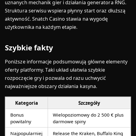
uznanych mechanik gier i działania generatora RNG.
Struktura serwisu wspiera płynny start oraz dłuższą
aktywność. Snatch Casino stawia na wygodę
użytkownika na każdym etapie.
Szybkie fakty
Poniższe informacje podsumowują główne elementy
oferty platformy. Taki układ ułatwia szybkie
rozpoczęcie gry i pozwala od razu uchwycić
najważniejsze obszary działania kasyna.
Kategoria
Szczegóły
Bonus
Wielopoziomowy do 2 500 € plus
powitalny
darmowe spiny
Najpopularniej
Release the Kraken, Buffalo King