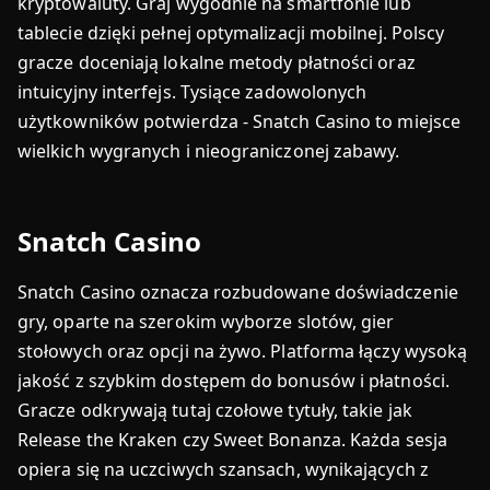
kryptowaluty. Graj wygodnie na smartfonie lub
tablecie dzięki pełnej optymalizacji mobilnej. Polscy
gracze doceniają lokalne metody płatności oraz
intuicyjny interfejs. Tysiące zadowolonych
użytkowników potwierdza - Snatch Casino to miejsce
wielkich wygranych i nieograniczonej zabawy.
Snatch Casino
Snatch Casino oznacza rozbudowane doświadczenie
gry, oparte na szerokim wyborze slotów, gier
stołowych oraz opcji na żywo. Platforma łączy wysoką
jakość z szybkim dostępem do bonusów i płatności.
Gracze odkrywają tutaj czołowe tytuły, takie jak
Release the Kraken czy Sweet Bonanza. Każda sesja
opiera się na uczciwych szansach, wynikających z