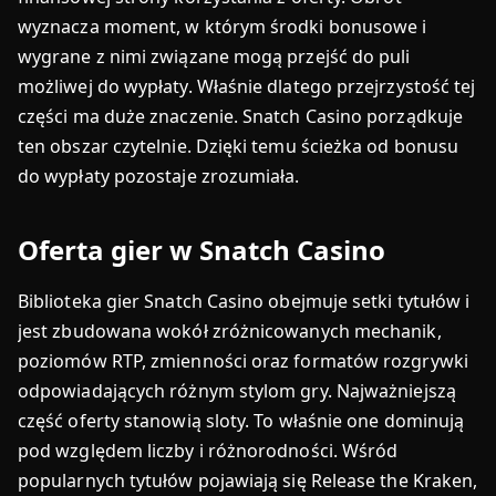
wyznacza moment, w którym środki bonusowe i
wygrane z nimi związane mogą przejść do puli
możliwej do wypłaty. Właśnie dlatego przejrzystość tej
części ma duże znaczenie. Snatch Casino porządkuje
ten obszar czytelnie. Dzięki temu ścieżka od bonusu
do wypłaty pozostaje zrozumiała.
Oferta gier w Snatch Casino
Biblioteka gier Snatch Casino obejmuje setki tytułów i
jest zbudowana wokół zróżnicowanych mechanik,
poziomów RTP, zmienności oraz formatów rozgrywki
odpowiadających różnym stylom gry. Najważniejszą
część oferty stanowią sloty. To właśnie one dominują
pod względem liczby i różnorodności. Wśród
popularnych tytułów pojawiają się Release the Kraken,