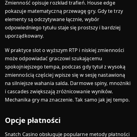
Zmienność opisuje rozkład trafień. House edge
pokazuje matematyczną przewagę gry. Gdy te trzy
elementy są odczytywane łącznie, wybór
odpowiedniego tytułu staje się prostszy i bardziej
uporządkowany.
W praktyce slot o wyższym RTP i niskiej zmienności
może odpowiadać graczowi szukającemu
spokojniejszego tempa, podczas gdy tytuł z wysoką
zmiennością częściej wpisze się w sesję nastawioną
na silniejsze wahania salda. Darmowe spiny, mnożniki
i cascades zwiększają zróżnicowanie wyników.
Mechanika gry ma znaczenie. Tak samo jak jej tempo.
Opcje płatności
Snatch Casino obsługuje popularne metody płatności