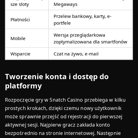
sze sloty
Megaways
Przelew bankowy, karty, e-
Płatności
portfele
Wersja przeglądarkowa
Mobile
zoptymalizowana dla smartfonów
Wsparcie
Czat na żywo, e-mail
Tworzenie konta i dostęp do
platformy
Rozpoczęcie gry w Snatch Casino przebiega w kilku
prostych krokach, dzięki czemu nowy użytkownik
może sprawnie przejść od rejestracji do pierwszej
aktywnej sesji. Najpierw gracz zakłada konto
bezpośrednio na stronie internetowej. Następnie