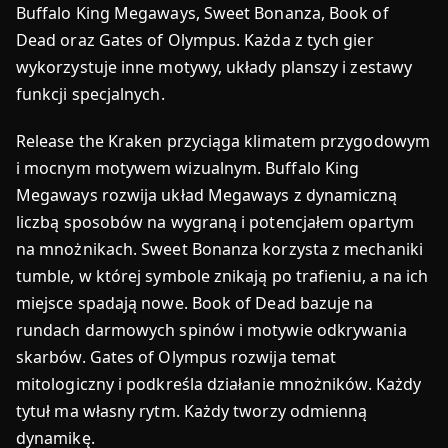
Buffalo King Megaways, Sweet Bonanza, Book of
Dead oraz Gates of Olympus. Każda z tych gier
wykorzystuje inne motywy, układy planszy i zestawy
funkcji specjalnych.
Release the Kraken przyciąga klimatem przygodowym
i mocnym motywem wizualnym. Buffalo King
Megaways rozwija układ Megaways z dynamiczną
liczbą sposobów na wygraną i potencjałem opartym
na mnożnikach. Sweet Bonanza korzysta z mechaniki
tumble, w której symbole znikają po trafieniu, a na ich
miejsce spadają nowe. Book of Dead bazuje na
rundach darmowych spinów i motywie odkrywania
skarbów. Gates of Olympus rozwija temat
mitologiczny i podkreśla działanie mnożników. Każdy
tytuł ma własny rytm. Każdy tworzy odmienną
dynamikę.