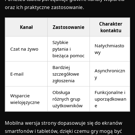
oraz ich praktyczne zastosowanie.
Charakter
Kanał
Zastosowanie
kontaktu
Szybkie
Natychmiasto
Czat na żywo
pytania i
wy
bieżąca pomoc
Bardziej
Asynchroniczn
E-mail
szczegółowe
y
zgłoszenia
Obsługa
Funkcjonalne i
Wsparcie
różnych grup
uporządkowan
wielojęzyczne
użytkowników
e
Mobilna wersja strony dopasowuje się do ekranów
smartfonów i tabletów, dzięki czemu gry mogą być