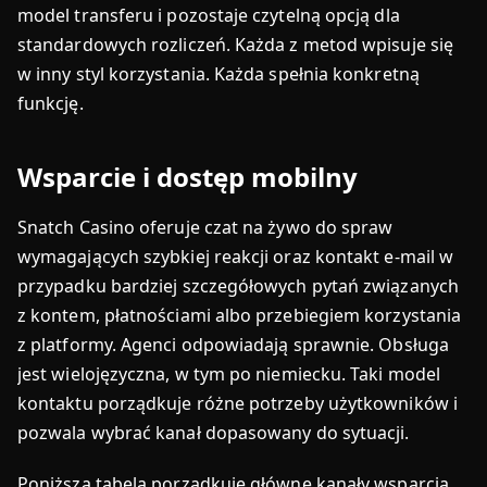
model transferu i pozostaje czytelną opcją dla
standardowych rozliczeń. Każda z metod wpisuje się
w inny styl korzystania. Każda spełnia konkretną
funkcję.
Wsparcie i dostęp mobilny
Snatch Casino oferuje czat na żywo do spraw
wymagających szybkiej reakcji oraz kontakt e-mail w
przypadku bardziej szczegółowych pytań związanych
z kontem, płatnościami albo przebiegiem korzystania
z platformy. Agenci odpowiadają sprawnie. Obsługa
jest wielojęzyczna, w tym po niemiecku. Taki model
kontaktu porządkuje różne potrzeby użytkowników i
pozwala wybrać kanał dopasowany do sytuacji.
Poniższa tabela porządkuje główne kanały wsparcia