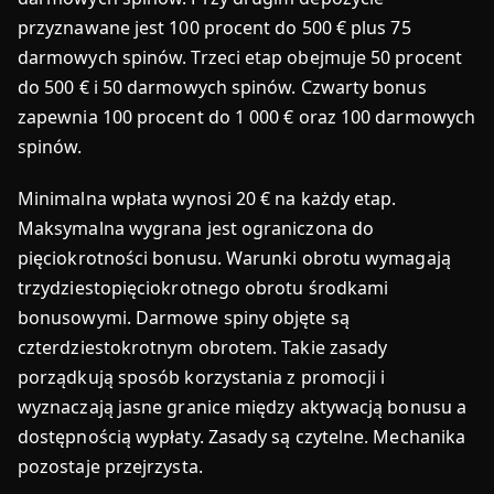
przyznawane jest 100 procent do 500 € plus 75
darmowych spinów. Trzeci etap obejmuje 50 procent
do 500 € i 50 darmowych spinów. Czwarty bonus
zapewnia 100 procent do 1 000 € oraz 100 darmowych
spinów.
Minimalna wpłata wynosi 20 € na każdy etap.
Maksymalna wygrana jest ograniczona do
pięciokrotności bonusu. Warunki obrotu wymagają
trzydziestopięciokrotnego obrotu środkami
bonusowymi. Darmowe spiny objęte są
czterdziestokrotnym obrotem. Takie zasady
porządkują sposób korzystania z promocji i
wyznaczają jasne granice między aktywacją bonusu a
dostępnością wypłaty. Zasady są czytelne. Mechanika
pozostaje przejrzysta.