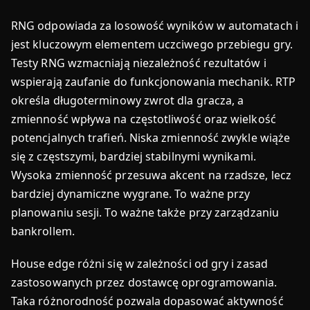
RNG odpowiada za losowość wyników w automatach i
jest kluczowym elementem uczciwego przebiegu gry.
Testy RNG wzmacniają niezależność rezultatów i
wspierają zaufanie do funkcjonowania mechanik. RTP
określa długoterminowy zwrot dla gracza, a
zmienność wpływa na częstotliwość oraz wielkość
potencjalnych trafień. Niska zmienność zwykle wiąże
się z częstszymi, bardziej stabilnymi wynikami.
Wysoka zmienność przesuwa akcent na rzadsze, lecz
bardziej dynamiczne wygrane. To ważne przy
planowaniu sesji. To ważne także przy zarządzaniu
bankrollem.
House edge różni się w zależności od gry i zasad
zastosowanych przez dostawcę oprogramowania.
Taka różnorodność pozwala dopasować aktywność