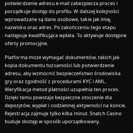
potwierdzenie adresu e-mail zabezpiecza proces i
porządkuje dostęp do profilu. W dalszej kolejności
wprowadzane są dane osobowe, takie jak imię,
nazwisko oraz adres. Po zakończeniu tego etapu
następuje kwalifikująca wpłata. To aktywuje dostępne
oferty promocyjne.
Platforma może wymagać dokumentów, takich jak
kopia dokumentu tożsamości lub potwierdzenie
adresu, aby wzmocnić bezpieczeństwo środowiska
gry oraz zgodność z procedurami KYC i AML.
Weryfikacja metod płatności uzupełnia ten proces.
Dzięki temu powstaje bezpieczne otoczenie dla
depozytów, wypłat i codziennej aktywności na koncie.
Rejestracja zajmuje tylko kilka minut. Snatch Casino
buduje dostęp w sposób uporządkowany.