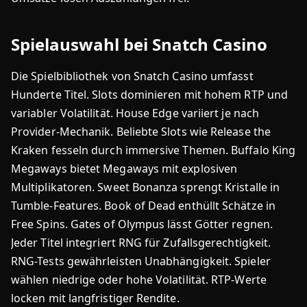
Spielauswahl bei Snatch Casino
Die Spielbibliothek von Snatch Casino umfasst
Hunderte Titel. Slots dominieren mit hohem RTP und
variabler Volatilität. House Edge variiert je nach
Provider-Mechanik. Beliebte Slots wie Release the
Kraken fesseln durch immersive Themen. Buffalo King
Megaways bietet Megaways mit explosiven
Multiplikatoren. Sweet Bonanza sprengt Kristalle in
Tumble-Features. Book of Dead enthüllt Schätze in
Free Spins. Gates of Olympus lässt Götter regnen.
Jeder Titel integriert RNG für Zufallsgerechtigkeit.
RNG-Tests gewährleisten Unabhängigkeit. Spieler
wählen niedrige oder hohe Volatilität. RTP-Werte
locken mit langfristiger Rendite.