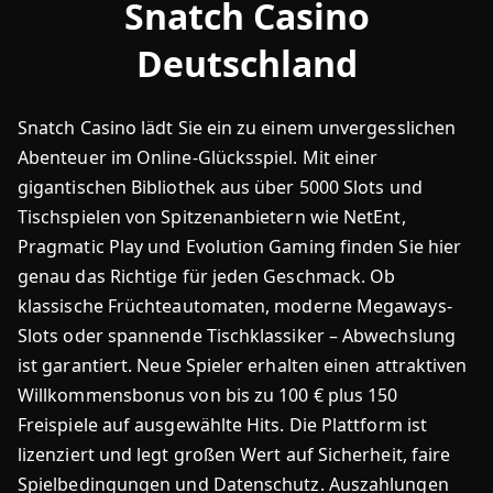
Snatch Casino
Deutschland
Snatch Casino lädt Sie ein zu einem unvergesslichen
Abenteuer im Online-Glücksspiel. Mit einer
gigantischen Bibliothek aus über 5000 Slots und
Tischspielen von Spitzenanbietern wie NetEnt,
Pragmatic Play und Evolution Gaming finden Sie hier
genau das Richtige für jeden Geschmack. Ob
klassische Früchteautomaten, moderne Megaways-
Slots oder spannende Tischklassiker – Abwechslung
ist garantiert. Neue Spieler erhalten einen attraktiven
Willkommensbonus von bis zu 100 € plus 150
Freispiele auf ausgewählte Hits. Die Plattform ist
lizenziert und legt großen Wert auf Sicherheit, faire
Spielbedingungen und Datenschutz. Auszahlungen