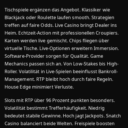
Tischspiele ergänzen das Angebot. Klassiker wie
Blackjack oder Roulette laufen smooth. Strategien
treffen auf faire Odds. Live Casino bringt Dealer ins
Heim. Echtzeit-Action mit professionellen Croupiers.
Karten werden live gemischt. Chips fliegen über
virtuelle Tische. Live-Optionen erweitern Immersion.
Software-Provider sorgen für Qualität. Game
Mechanics passen sich an. Von Low-Stakes bis High-
Roller. Volatilität in Live-Spielen beeinflusst Bankroll-
Management. RTP bleibt hoch durch faire Regeln.
House Edge minimiert Verluste.
Slots mit RTP über 96 Prozent punkten besonders.
Volatilität bestimmt Trefferhäufigkeit. Niedrig
bedeutet stabile Gewinne. Hoch jagt Jackpots. Snatch
Casino balanciert beide Welten. Freispiele boosten