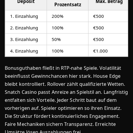
Deposit
Max. Betrag
Prozentsatz
1. Einzahlung
200%
€500
2. Einzahlung
100%
€500
3. Einzahlung
50%
€500
4. Einzahlung
100%
€1.000
Bonusguthaben fließt in RTP-nahe Spiele. Volatilität
beeinflusst Gewinnchancen hier stark. House Edge
bleibt kontrolliert. Rollover zählt qualifizierte Wetten.
Snatch Casino passt Anreize an Spielstil an. Langfristig
entfalten sich Vorteile. Jeder Schritt baut auf dem
vorherigen auf. Spieler optimieren so ihren Einsatz.
Die Struktur fördert kontinuierliches Engagement.
Faire Mechaniken sichern Transparenz. Erreichte
Umsätze lösen Auszahlungen frei.